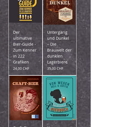
Der
Untergärig
ultimative
und Dunkel
Bier-Guide -
– Die
Zum Kenner
Brauwelt der
in 222
dunklen
Grafiken
Lagerbiere
Preis
Preis
24,00 CHF
35,00 CHF