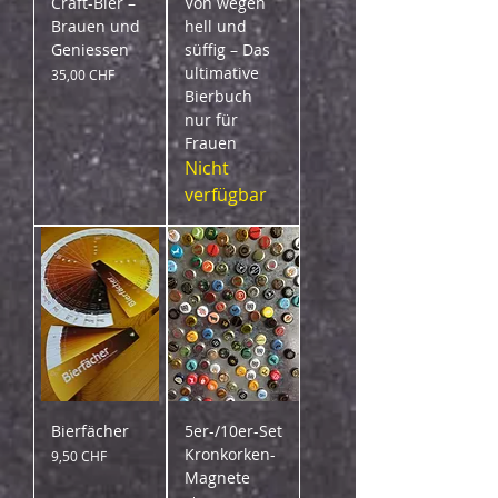
Craft-Bier –
Von wegen
Brauen und
hell und
Geniessen
süffig – Das
ultimative
Preis
35,00 CHF
Bierbuch
nur für
Frauen
Nicht
verfügbar
Bierfächer
5er-/10er-Set
Kronkorken-
Preis
9,50 CHF
Magnete