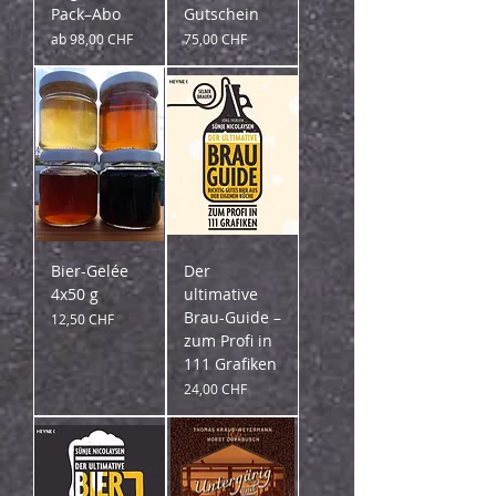
Pack–Abo
Gutschein
Sale-Preis
Preis
ab
98,00 CHF
75,00 CHF
Bier-Gelée
Der
4x50 g
ultimative
Brau-Guide –
Preis
12,50 CHF
zum Profi in
111 Grafiken
Preis
24,00 CHF