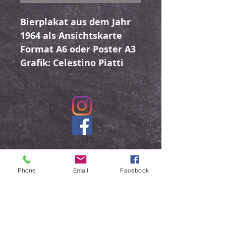
Bierplakat aus dem Jahr
1964 als Ansichtskarte
Format A6 oder Poster A3
Grafik: Celestino Piatti
Beat Aellen bier-ideen.ch
Davidsrain 3
Phone
Email
Facebook
4056 Basel
info@bier-ideen.ch
079 949 83 09
Allgemeine Geschäftsbedingungen AGB
© Beat Aellen