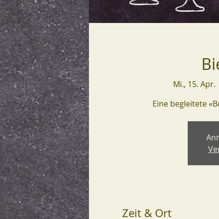
Bi
Mi., 15. Apr.
 
Eine begleitete «B
An
Ve
Zeit & Ort